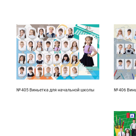
№ 405 Виньетка для начальной школы
№ 406 Вин