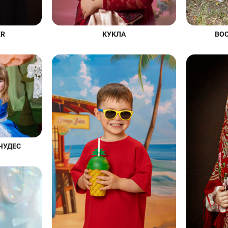
ER
КУКЛА
ВО
ЧУДЕС